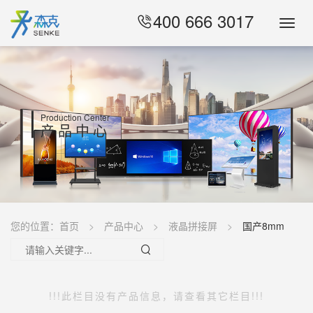
400 666 3017
Toggl
Navig
Production Center
产品中心
您的位置：
首页
产品中心
液晶拼接屏
国产8mm
!!!此栏目没有产品信息，请查看其它栏目!!!